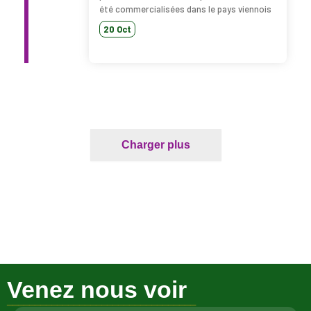
été commercialisées dans le pays viennois
20 Oct
Charger plus
Venez nous voir
__________________________________