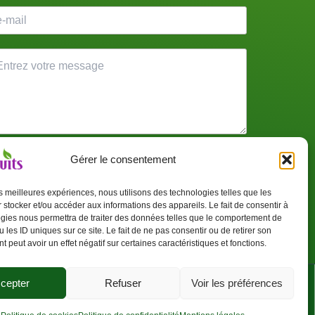
Gérer le consentement
J’accepte que mes données soient utilisées pour
e recontacté(e).
les meilleures expériences, nous utilisons des technologies telles que les
 stocker et/ou accéder aux informations des appareils. Le fait de consentir à
Envoyer
gies nous permettra de traiter des données telles que le comportement de
 les ID uniques sur ce site. Le fait de ne pas consentir ou de retirer son
 peut avoir un effet négatif sur certaines caractéristiques et fonctions.
cepter
Refuser
Voir les préférences
kies