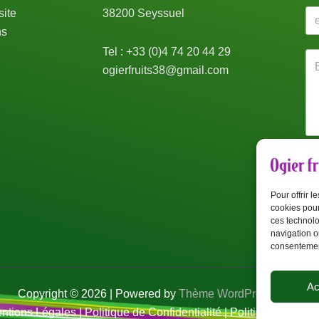
ite
38200 Seyssuel
ns
Tel : +33 (0)4 74 20 44 29
ogierfruits38@gmail.com
êtr
Pour offrir 
cookies pour
ces technolo
navigation ou
consentement
Ac
Copyright © 2026 | Powered by
Thème WordPress Astra
ntions Légales
|
Politique de Confidentialité
|
Politique de Coo