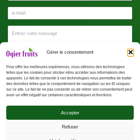
Gérer le consentement
Pour offrir les meilleures expériences, nous utilisons des technologies
telles que les cookies pour stocker et/ou accéder aux informations des
J’accepte que mes données soient utilisées pour être
appareils. Le fait de consentir à ces technologies nous permettra de traiter
recontacté(e).
des données telles que le comportement de navigation ou les ID uniques
sur ce site. Le fait de ne pas consentir ou de retirer son consentement peut
avoir un effet négatif sur certaines caractéristiques et fonctions.
Envoyer
Accepter
Refuser
Copyright © 2026 | Powered by
Thème WordPress Astra