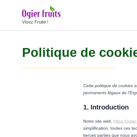
Aller
au
contenu
Vivez Fruité !
Politique de cooki
__________________________________
Cette politique de cookies a
permanents légaux de l’Es
1. Introduction
Notre site web,
https://ogier
simplification, toutes ces 
tierces parties que nous av