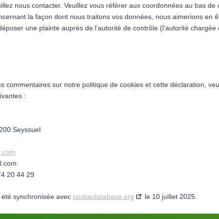
illez nous contacter. Veuillez vous référer aux coordonnées au bas de c
ncernant la façon dont nous traitons vos données, nous aimerions en ê
époser une plainte auprès de l’autorité de contrôle (l’autorité chargée 
s commentaires sur notre politique de cookies et cette déclaration, veu
ivantes :
8200 Seyssuel
ts.com
l.com
74 20 44 29
a été synchronisée avec
cookiedatabase.org
le 10 juillet 2025.