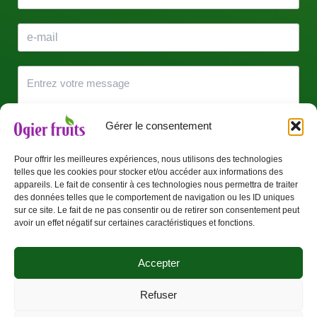
Gérer le consentement
Pour offrir les meilleures expériences, nous utilisons des technologies
telles que les cookies pour stocker et/ou accéder aux informations des
J’accepte que mes données soient utilisées pour être
appareils. Le fait de consentir à ces technologies nous permettra de traiter
recontacté(e).
des données telles que le comportement de navigation ou les ID uniques
sur ce site. Le fait de ne pas consentir ou de retirer son consentement peut
avoir un effet négatif sur certaines caractéristiques et fonctions.
Envoyer
Accepter
Refuser
Copyright © 2026 | Powered by
Thème WordPress Astra